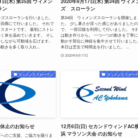
月1日(木) 第35回 ウィメン
2020年9月17日(木) 第34回 ウィメ
ラン
ズ スローラン
ンズスローランを行いました。
第34回 ウィメンズスローランを開催しま
回廊にて行いました。 それで
た。 少し暑さが戻った感じがありました
スタートです。 最初にストレ
で、 一部日陰を利用して行いました。 そ
く体を温めていきます。 そし
は動き作りから。 一つ一つの動きを丁寧
かしながら可動域を広げます。
動かす部位に神経を集中させて行いました
動きを多く取り入れ...
本日は芝生で時間走を行いました。 ...
2020年9月17日
ウィメンズ スローラン
ウィメンズ スロー
時休止のお知らせ
12月6日(日) セカンドウィンドAC
浜 マラソン大会 のお知らせ
ブへのご支援、ご協力を賜りま