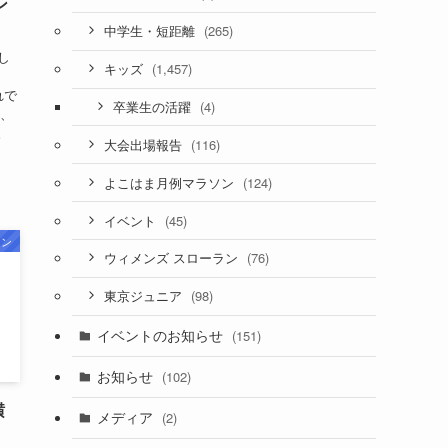
ン
(265)
中学生・短距離
し
(1,457)
キッズ
の
れで
(4)
卒業生の活躍
に、
。
(116)
大会出場報告
(124)
よこはま月例マラソン
(45)
イベント
ラン
(76)
ウィメンズ スローラン
(98)
東京ジュニア
イベントのお知らせ
(151)
お知らせ
(102)
横
メディア
(2)