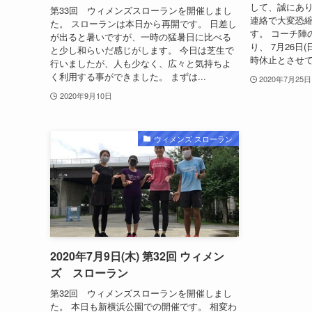
して、誠にあり
第33回 ウィメンズスローランを開催しまし
連絡で大変恐
た。 スローランは本日から再開です。 日差し
す。 コーチ陣
が出ると暑いですが、一時の猛暑日に比べる
り、 7月26日
と少し和らいだ感じがします。 今日は芝生で
時休止とさせて頂
行いましたが、人も少なく、広々と気持ちよ
く利用する事ができました。 まずは...
2020年7月25日
2020年9月10日
ウィメンズ スローラン
2020年7月9日(木) 第32回 ウィメン
ズ スローラン
第32回 ウィメンズスローランを開催しまし
た。 本日も新横浜公園での開催です。 相変わ