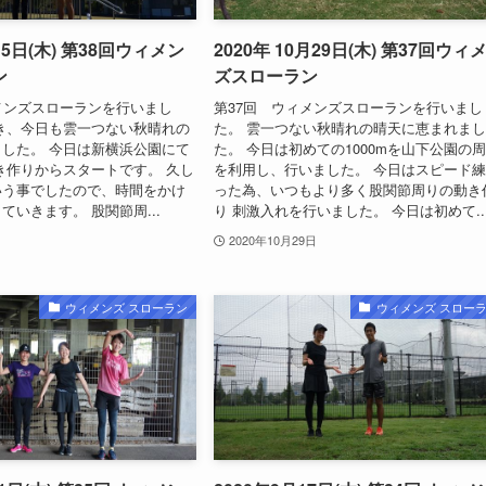
1月5日(木) 第38回ウィメン
2020年 10月29日(木) 第37回ウィ
ン
ズスローラン
メンズスローランを行いまし
第37回 ウィメンズスローランを行いまし
き、今日も雲一つない秋晴れの
た。 雲一つない秋晴れの晴天に恵まれま
した。 今日は新横浜公園にて
た。 今日は初めての1000mを山下公園の
き作りからスタートです。 久し
を利用し、行いました。 今日はスピード
いう事でしたので、時間をかけ
った為、いつもより多く股関節周りの動き
ていきます。 股関節周...
り 刺激入れを行いました。 今日は初めて..
2020年10月29日
ウィメンズ スローラン
ウィメンズ スロー