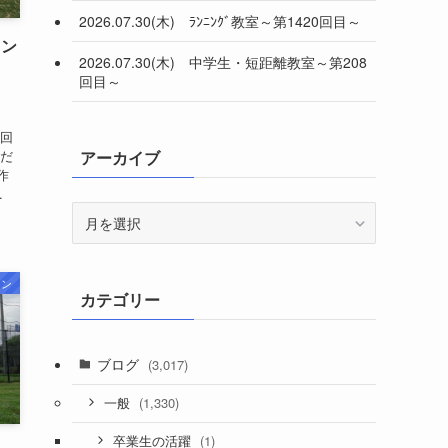
2026.07.30(木) ﾗﾝﾆﾝｸﾞ教室～第1420回目～
メン
2026.07.30(木) 中学生・短距離教室～第208
回目～
し
周回
練だ
アーカイブ
作
.
ア
ー
カ
イ
ラン
カテゴリー
ブ
ブログ
(3,017)
(1,330)
一般
(1)
卒業生の活躍