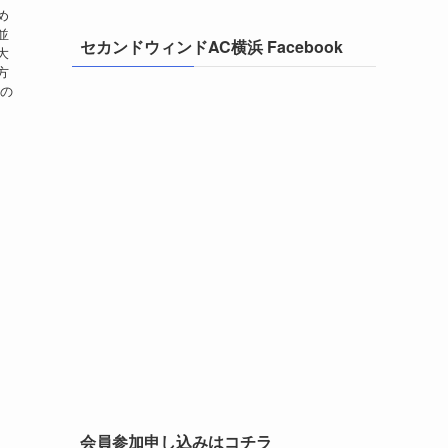
め
並
セカンドウィンドAC横浜 Facebook
大
方
会の
会員参加申し込みはコチラ