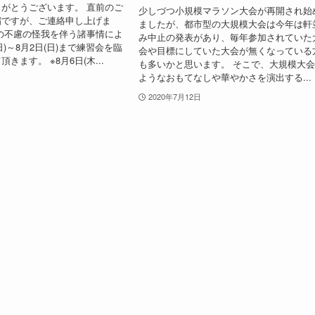
がとうございます。 直前のご
少しづつ小規模マラソン大会が再開され始
縮ですが、ご連絡申し上げま
ましたが、都市型の大規模大会は今年は軒
の不慮の怪我を伴う諸事情によ
み中止の発表があり、毎年参加されていた
(日)～8月2日(日)まで練習会を臨
会や目標にしていた大会が無くなっている
きます。 ※8月6日(木...
も多いかと思います。 そこで、大規模大
ようなおもてなしや華やかさを演出する...
2020年7月12日