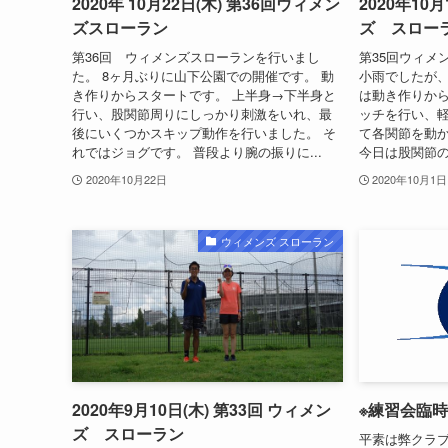
2020年 10月22日(木) 第36回ウィメン
2020年10
ズスローラン
ズ スロー
第36回 ウィメンズスローランを行いまし
第35回ウィメ
た。 8ヶ月ぶりに山下公園での開催です。 動
小雨でしたが、
き作りからスタートです。 上半身→下半身と
は動き作りから
行い、股関節周りにしっかり刺激をいれ、最
ッチを行い、軽
後にいくつかスキップ動作を行いました。 そ
て各関節を動
れではジョグです。 普段より腕の振りに...
今日は股関節の
2020年10月22日
2020年10月1日
ウィメンズ スローラン
2020年9月10日(木) 第33回 ウィメン
※練習会臨
ズ スローラン
平素は弊クラ