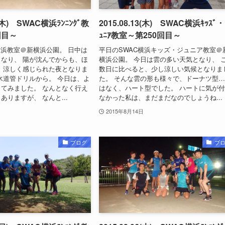
3(木) SWAC横浜ﾗﾝﾆﾝｸﾞ教
2015.08.13(木) SWAC横浜ｷｯｽﾞ・
回目～
ｭﾆｱ教室～第250回目～
横浜教室＠新横浜公園。 日中は
平日のSWAC横浜キッズ・ジュニア教室＠
なり、 陽が沈んでからも、ほ
横浜公園。 今日は雲の多い天気となり、 
 涼しく感じられた夜となりま
数日に比べると、少し涼しい気候となりま
水道管ドリルから。 今日は、よ
た。 そんな雲の形も様々で、ドーナツ型
てみました。 なんとなく行え
はなく、ハート型でした。 ハートに気が
ありますが、 なんと...
なかった私は、まだまだなのでしょうね...
2015年8月14日
ブログ
ブ