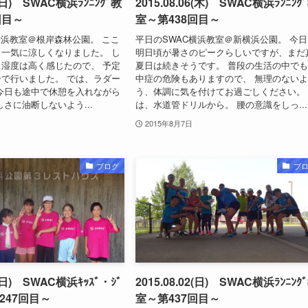
9(日) SWAC横浜ﾗﾝﾆﾝｸﾞ教
2015.08.06(木) SWAC横浜ﾗﾝﾆﾝｸ
回目～
室～第438回目～
横浜教室＠根岸森林公園。 ここ
平日のSWAC横浜教室＠新横浜公園。 今
一気に涼しくなりました。 し
明日頃が暑さのピークらしいですが、まだ
湿度は高く感じたので、 予定
夏日は続きそうです。 普段の生活の中で
で行いました。 では、ラダー
中症の危険もありますので、 無理のない
今日も途中で休憩を入れながら
う、体調に気を付けてお過ごしください。
しさに油断しないよう...
は、水道管ドリルから。 腰の意識をしっ...
2015年8月7日
ブログ
ブ
2(日) SWAC横浜ｷｯｽﾞ・ｼﾞ
2015.08.02(日) SWAC横浜ﾗﾝﾆﾝｸ
247回目～
室～第437回目～