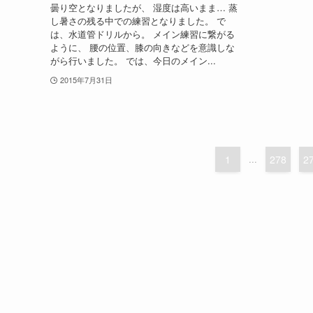
曇り空となりましたが、 湿度は高いまま… 蒸
し暑さの残る中での練習となりました。 で
は、水道管ドリルから。 メイン練習に繋がる
ように、 腰の位置、膝の向きなどを意識しな
がら行いました。 では、今日のメイン...
2015年7月31日
1
...
278
2