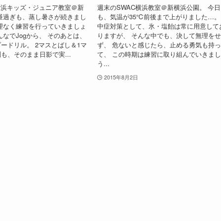
横浜キッズ・ジュニア教室＠新
週末のSWAC横浜教室＠新横浜公園。 今日
昼過ぎも、蒸し暑さが続きまし
も、気温が35℃前後まで上がりました…。
理なく練習を行っていきましょ
中症対策として、氷・塩飴は常に用意して
んなでJogから、 そのあとは、
りますが、 そんな中でも、決して無理を
ードリル。 2マスとばし＆1マ
ず、 危ないと感じたら、止める勇気も持
も、そのまま日影で実...
て、 この時期は練習に取り組んでいきま
う...
2015年8月2日