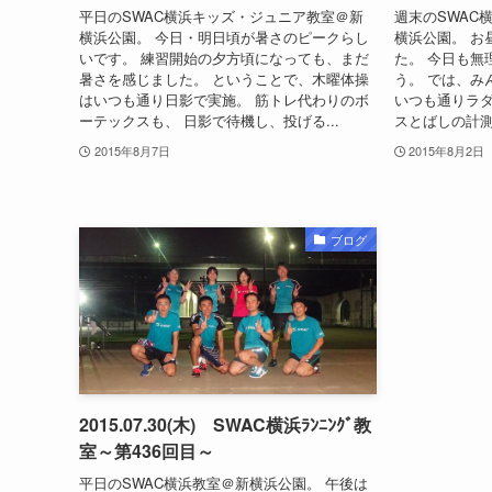
平日のSWAC横浜キッズ・ジュニア教室＠新
週末のSWAC
横浜公園。 今日・明日頃が暑さのピークらし
横浜公園。 お
いです。 練習開始の夕方頃になっても、まだ
た。 今日も無
暑さを感じました。 ということで、木曜体操
う。 では、み
はいつも通り日影で実施。 筋トレ代わりのボ
いつも通りラダ
ーテックスも、 日影で待機し、投げる...
スとばしの計測
2015年8月7日
2015年8月2日
ブログ
2015.07.30(木) SWAC横浜ﾗﾝﾆﾝｸﾞ教
室～第436回目～
平日のSWAC横浜教室＠新横浜公園。 午後は