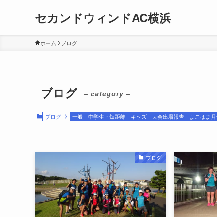
セカンドウィンドAC横浜
ホーム
ブログ
ブログ
– category –
ブログ
一般
中学生・短距離
キッズ
大会出場報告
よこはま月
ブログ