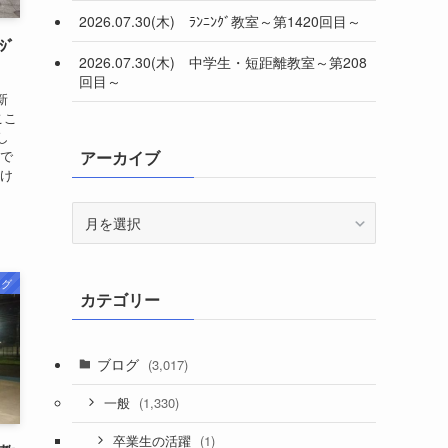
2026.07.30(木) ﾗﾝﾆﾝｸﾞ教室～第1420回目～
ｼﾞ
2026.07.30(木) 中学生・短距離教室～第208
回目～
新
ここ
し
…で
アーカイブ
付け
ア
ー
カ
イ
ログ
カテゴリー
ブ
ブログ
(3,017)
(1,330)
一般
(1)
卒業生の活躍