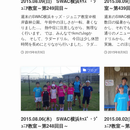
2015.08.09(日) SWAC横浜ｷｯｽﾞ・ｼﾞ
2015.08.0
ｭﾆｱ教室～第249回目～
室～第439
週末のSWAC横浜キッズ・ジュニア教室＠根
週末のSWAC
岸森林公園。 午前中の涼しさが一転、暑くな
数日の猛暑から
りました…。 熱中症に注意しながら、無理な
かし、それでも
く行います。 では、みんなで1kmのJogか
通りのメニュー
ら。 そして、ラダードリル。 今日は少し休憩
ドリルから。 
時間を長めにとりながら行いました。 ラダ...
実施。 この涼
2015年8月9日
2015年8月9日
ブログ
2015.08.06(木) SWAC横浜ｷｯｽﾞ・ｼﾞ
2015.08.0
ｭﾆｱ教室～第248回目～
ｭﾆｱ教室～第