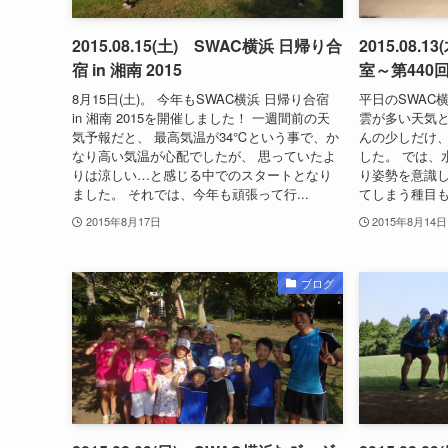
2015.08.15(土) SWAC横浜 日帰り合
2015.08.1
宿 in 湘南 2015
室～第440
8月15日(土)。 今年もSWAC横浜 日帰り合宿
平日のSWAC
in 湘南 2015を開催しました！ 一週間前の天
雲が多い天気と
気予報だと、 最高気温が34℃という事で、か
んの少しだけ、
なり高い気温が心配でしたが、 思っていたよ
した。 では、
りは涼しい…と感じる中でのスタートとなり
り姿勢を意識し
ました。 それでは、今年も頑張って行...
てしまう種目も
2015年8月17日
2015年8月14日
ブログ