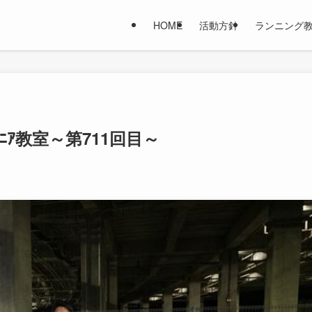
HOME
活動方針
ランニング
ｼﾞｭﾆｱ教室～第711回目～