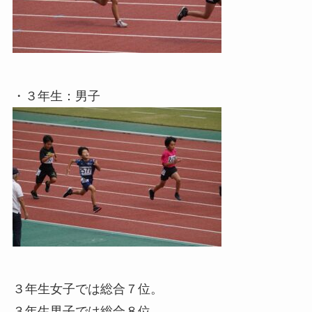
・３年生：男子
３年生女子では総合７位。
３年生男子では総合８位。